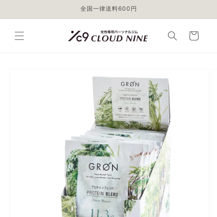
コンテ
全国一律送料600円
ンツに
進む
カ
ー
ト
商品情
報にス
キップ