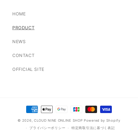
リ
リ
ー
ー
HOME
ン
ン
モ
モ
PRODUCT
ン
ン
ス
ス
NEWS
タ
タ
ー)
ー)
CONTACT
の
の
数
数
OFFICIAL SITE
量
量
を
を
減
増
ら
や
す
す
決
済
© 2026,
CLOUD NINE ONLINE SHOP
Powered by Shopify
方
プライバシーポリシー
特定商取引法に基づく表記
法