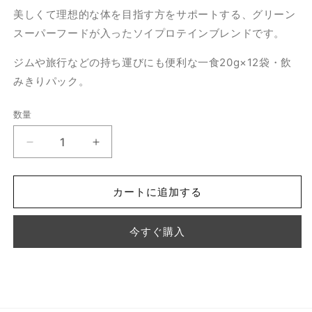
価
美しくて理想的な体を目指す方をサポートする、グリーン
格
スーパーフードが入ったソイプロテインブレンドです。
ジムや旅行などの持ち運びにも便利な一食20g×12袋・飲
みきりパック。
数量
プ
プ
ロ
ロ
テ
テ
カートに追加する
イ
イ
ン
ン
今すぐ購入
ブ
ブ
レ
レ
ン
ン
ド
ド
（グ
（グ